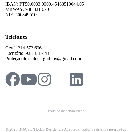
IBAN: PT50.0033.0000.45468519044.05
​MBWAY: 938 331 670
​NIF: 500849510
Telefones
Geral: 214 572 696
Escritório: 938 331 443
Proteção de dados: rgpd.lbv@gmail.com
Política de privacidade
© 2025 BOA VONTADE Residência Adaptada. Todos os direitos reservados.