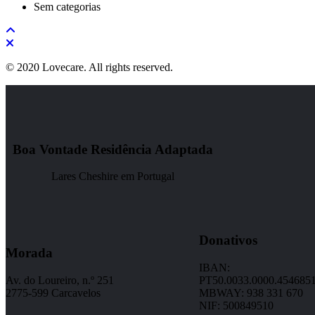
Sem categorias
© 2020 Lovecare. All rights reserved.
Boa Vontade Residência Adaptada
Lares Cheshire em Portugal
Donativos
Morada
IBAN:
Av. do Loureiro, n.º 251
PT50.0033.0000.454685
2775-599 Carcavelos
​MBWAY: 938 331 670
​NIF: 500849510