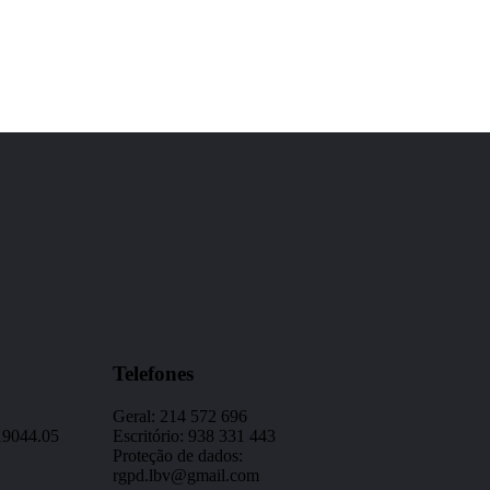
Telefones
Geral: 214 572 696
19044.05
Escritório: 938 331 443
Proteção de dados:
rgpd.lbv@gmail.com